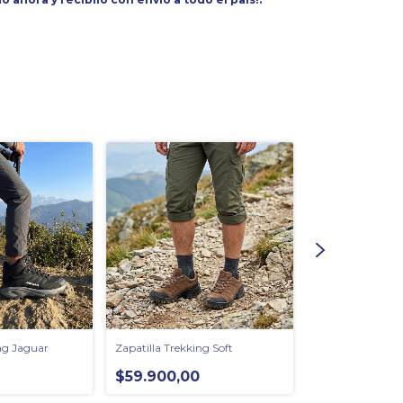
ng Jaguar
Zapatilla Trekking Soft
Borcego Trekkin
$59.900,00
$79.900,00