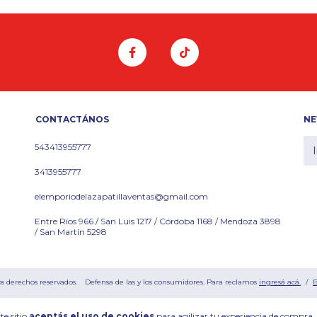
CONTACTÁNOS
NE
543413955777
3413955777
elemporiodelazapatillaventas@gmail.com
Entre Ríos 966 / San Luis 1217 / Córdoba 1168 / Mendoza 3898
/ San Martín 5298
os derechos reservados.
Defensa de las y los consumidores. Para reclamos
ingresá acá.
/
B
te sitio
aceptás el uso de cookies
para agilizar tu experiencia de compra.