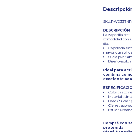
Descripció
SKU:PW033TNR
DESCRIPCIÓN
La zapatilla trek
comodidad con un 
día.
Capellada sint
mayor durabilida
Suela pvc : a
Diseño estilo 
Ideal para act
combina comodi
excelente ada
ESPECIFICACI
Color : rato n
Material : sint
Base / Suela : 
Cierre : acord
Estilo : urbano
Comprá con se
protegida.
¡Hacé tu pedid