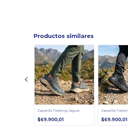
Productos similares
king Dreamer
Zapatilla Trekking Jaguar
Zapatilla Trekk
$69.900,01
$69.900,01