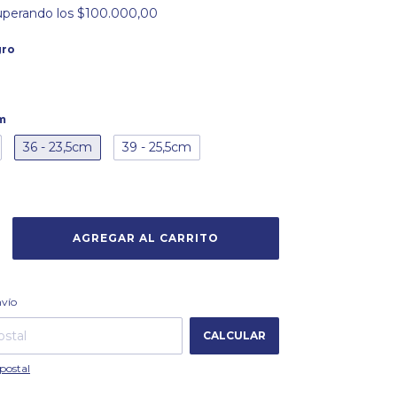
uperando los
$100.000,00
gro
cm
36 - 23,5cm
39 - 25,5cm
CAMBIAR CP
 CP:
nvío
CALCULAR
postal