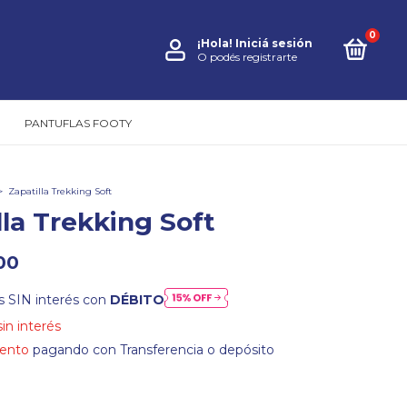
0
¡Hola!
Iniciá sesión
O podés registrarte
PANTUFLAS FOOTY
>
Zapatilla Trekking Soft
lla Trekking Soft
00
s SIN interés con
DÉBITO
sin interés
ento
pagando con Transferencia o depósito