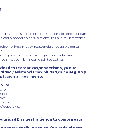
n
king liviana es la opción perfecta para quienes buscan
estilo moderno en sus aventuras al aire libre todo el
ético : brinda mayor resistencia al agua y aporta
d.
mortigua y brinda mayor agarre en cada paso.
moderno : combina con distintos outfits.
ividades recreativas,senderismo, ya que
dad,resistencia,flexibilidad,calce seguro y
ptación al movimiento.
ONES:
egro.
ético.
pvc.
onado.
 / deportivo.
guridad.En nuestra tienda tu compra está
o ahora y recibilo con envío a todo el país!.