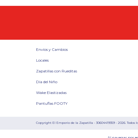
Envíos y Cambios
Locales
Zapatillas con Rueditas
Día del Niño
Wake Elastizadas
Pantuflas FOOTY
Copyright El Emporio de la Zapatilla - 30604419359 - 2026. Todos l
Al navegar por es