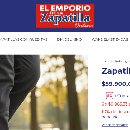
APATILLAS CON RUEDITAS
DÍA DEL NIÑO
WAKE ELASTIZADAS
Inicio
>
Trekking
Zapati
$59.900,
Cuota
6
x
$9.983,33
10% de descu
bancario
Ver más detalles