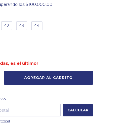
uperando los
$100.000,00
42
43
44
rdas, es el último!
CAMBIAR CP
 CP:
nvío
CALCULAR
postal