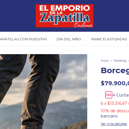
APATILLAS CON RUEDITAS
DÍA DEL NIÑO
WAKE ELASTIZADAS
Inicio
>
Trekking
Borce
$79.900,
Cuota
6
x
$13.316,67
10% de descu
bancario
Ver más detalles