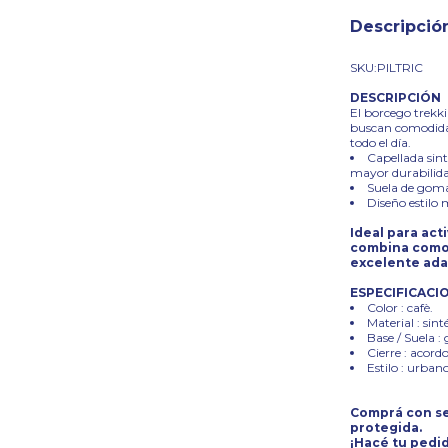
Descripció
SKU:PILTRIC
DESCRIPCIÓN
El borcego trekk
buscan comodidad
todo el día.
Capellada sint
mayor durabilida
Suela de goma
Diseño estilo 
Ideal para act
combina comodi
excelente ada
ESPECIFICACI
Color : cafè.
Material : sint
Base / Suela :
Cierre : acord
Estilo : urbano
Comprá con se
protegida.
¡Hacé tu pedid