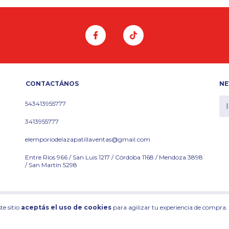
CONTACTÁNOS
NE
543413955777
3413955777
elemporiodelazapatillaventas@gmail.com
Entre Ríos 966 / San Luis 1217 / Córdoba 1168 / Mendoza 3898
/ San Martín 5298
os derechos reservados.
Defensa de las y los consumidores. Para reclamos
ingresá acá.
/
B
te sitio
aceptás el uso de cookies
para agilizar tu experiencia de compra.