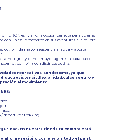
n
ing HURON es liviano, la opción perfecta para quienes
 con un estilo moderno en sus aventuras al aire libre
ético : brinda mayor resistencia al agua y aporta
d.
 : amortigua y brinda mayor agarre en cada paso.
moderno : combina con distintos outfits.
ividades recreativas, senderismo, ya que
dad,resistencia,flexibilidad,calce seguro y
ptación al movimiento.
ONES:
ético.
 goma.
onado.
 / deportivo / trekking.
guridad. En nuestra tienda tu compra está
o ahora y recibilo con envío a todo el país!.