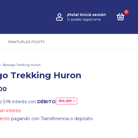
0
¡Hola!
Iniciá sesión
O podés registrarte
PANTUFLAS FOOTY
>
Borcego Trekking Huron
go Trekking Huron
00
s SIN interés con
DÉBITO
sin interés
ento
pagando con Transferencia o depósito