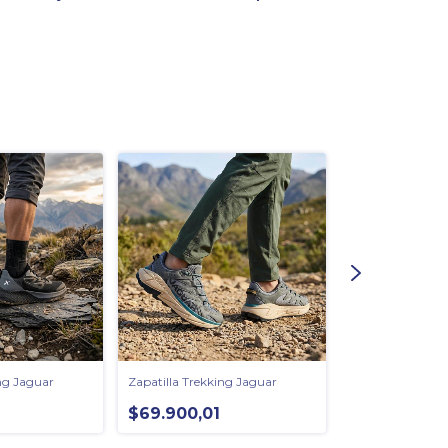
ng Jaguar
Zapatilla Trekking Jaguar
Borcego Trekkin
$69.900,01
$79.900,00