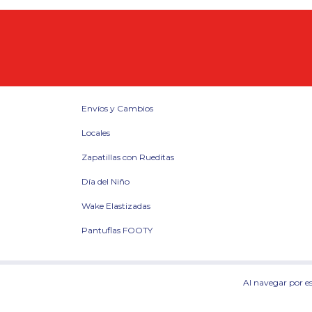
Envíos y Cambios
Locales
Zapatillas con Rueditas
Día del Niño
Wake Elastizadas
Pantuflas FOOTY
Copyright El Emporio de la Zapatilla - 30604419359 - 2026. Todos l
Al navegar por es