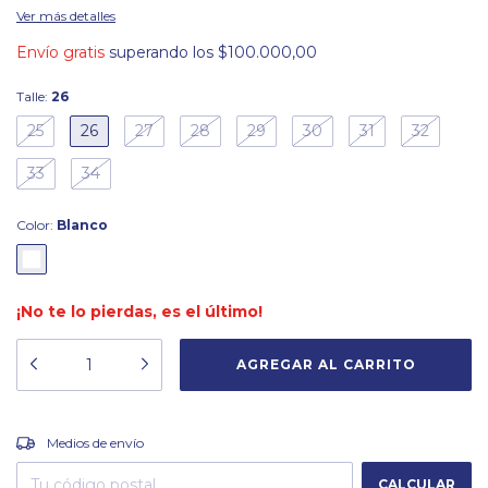
Ver más detalles
Envío gratis
superando los
$100.000,00
Talle:
26
25
26
27
28
29
30
31
32
33
34
Color:
Blanco
¡No te lo pierdas, es el último!
CAMBIAR CP
Entregas para el CP:
Medios de envío
CALCULAR