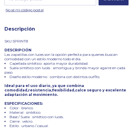
No sé mi código postal
Descripción
SKU:SPRINTB
DESCRIPCIÓN
Las zapatillas con luces son la opción perfecta para quienes buscan
comodidad con un estilo moderno todo el día.
Capellada sintético: aporta mayor durabilidad.
Suela sintético con luces : amortigua y brinda mayor agarre en cada
paso.
Diseño estilo moderno : combina con distintos outfits.
Ideal para el uso diario, ya que combina
comodidad,resistencia,flexibilidad,calce seguro y excelente
adaptación al movimiento.
ESPECIFICACIONES:
Color : blanco.
Material : sintético.
Base / Suela : sintético con luces.
Cierre : velcro.
Estilo : urbano / casual.