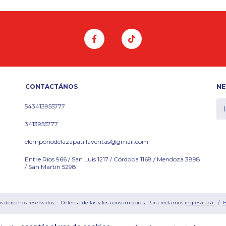
CONTACTÁNOS
NE
543413955777
3413955777
elemporiodelazapatillaventas@gmail.com
Entre Ríos 966 / San Luis 1217 / Córdoba 1168 / Mendoza 3898
/ San Martín 5298
os derechos reservados.
Defensa de las y los consumidores. Para reclamos
ingresá acá.
/
B