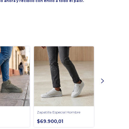
o ahora y recibilo con envío a todo el país!.
Zapatilla Especial Hombre
Zapatilla Polo O
$69.900,01
$39.900,00