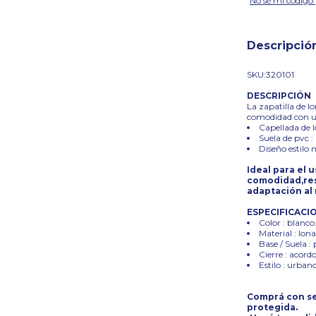
No sé mi código 
Descripció
SKU:320101
DESCRIPCIÓN
La zapatilla de l
comodidad con un
Capellada de l
Suela de pvc 
Diseño estilo 
Ideal para el 
comodidad,resi
adaptación al
ESPECIFICACI
Color : blanco
Material : lon
Base / Suela : 
Cierre : acord
Estilo : urbano
Comprá con se
protegida.