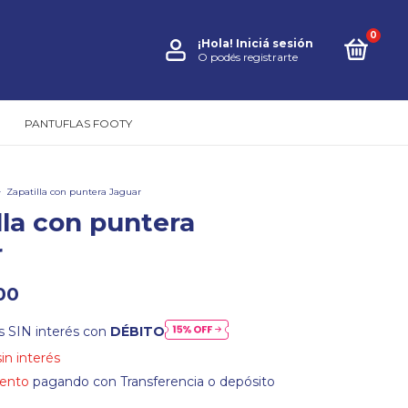
0
¡Hola!
Iniciá sesión
O podés registrarte
PANTUFLAS FOOTY
>
Zapatilla con puntera Jaguar
lla con puntera
r
00
s SIN interés con
DÉBITO
sin interés
ento
pagando con Transferencia o depósito