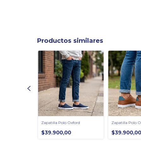
Productos similares
Oxford
Zapatilla Polo Oxford
Zapatilla Polo O
0
$39.900,00
$39.900,0