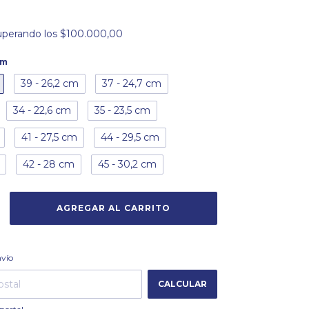
uperando los
$100.000,00
cm
39 - 26,2 cm
37 - 24,7 cm
34 - 22,6 cm
35 - 23,5 cm
41 - 27,5 cm
44 - 29,5 cm
42 - 28 cm
45 - 30,2 cm
CAMBIAR CP
 CP:
nvío
CALCULAR