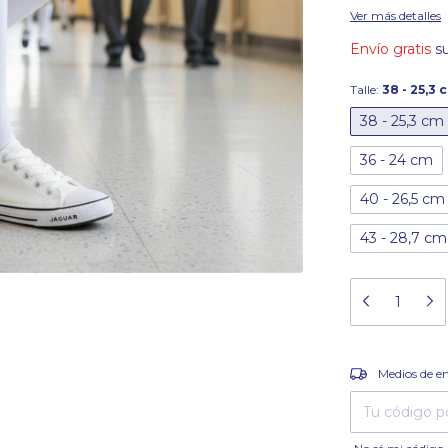
Ver más detalles
Envío gratis
s
Talle:
38 - 25,3 
38 - 25,3 cm
36 - 24 cm
40 - 26,5 cm
43 - 28,7 cm
Entregas para el
Medios de e