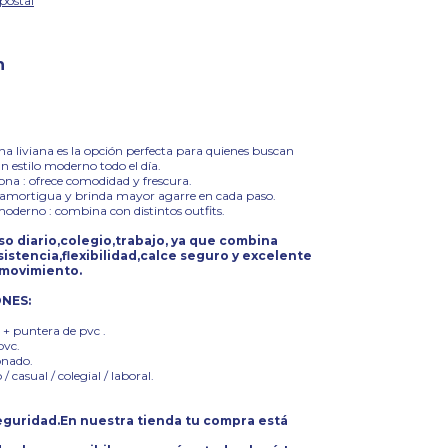
postal
n
ona liviana es la opción perfecta para quienes buscan
 estilo moderno todo el día.
ona : ofrece comodidad y frescura.
: amortigua y brinda mayor agarre en cada paso.
moderno : combina con distintos outfits.
uso diario,colegio,trabajo, ya que combina
stencia,flexibilidad,calce seguro y excelente
 movimiento.
ONES:
.
a + puntera de pvc .
pvc.
onado.
 / casual / colegial / laboral.
guridad.En nuestra tienda tu compra está