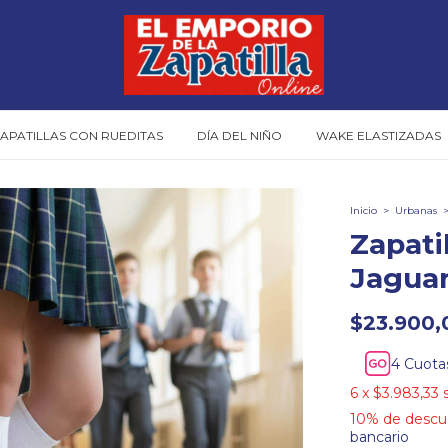
APATILLAS CON RUEDITAS
DÍA DEL NIÑO
WAKE ELASTIZADAS
Inicio
>
Urbanas
Zapati
Jagua
$23.900,
Cuota
6
x
$3.983,33
10% de descu
bancario