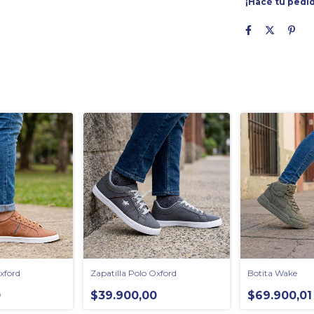
¡Hacé tu pedid
xford
Zapatilla Polo Oxford
Botita Wake
0
$39.900,00
$69.900,01