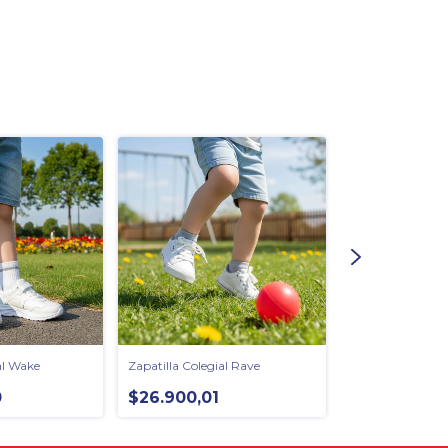
al Wake
Zapatilla Colegial Rave
Zapatilla Colegi
0
$26.900,01
$29.900,00