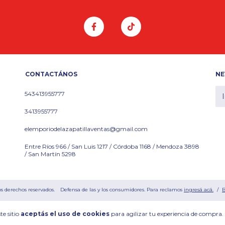
CONTACTÁNOS
NE
543413955777
3413955777
elemporiodelazapatillaventas@gmail.com
Entre Ríos 966 / San Luis 1217 / Córdoba 1168 / Mendoza 3898
/ San Martín 5298
os derechos reservados.
Defensa de las y los consumidores. Para reclamos
ingresá acá.
/
B
te sitio
aceptás el uso de cookies
para agilizar tu experiencia de compra.