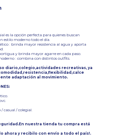
n
gial es la opción perfecta para quienes buscan
 estilo moderno todo el día.
ético : brinda mayor resistencia al agua y aporta
d.
mortigua y brinda mayor agarre en cada paso.
moderno : combina con distintos outfits.
uso diario,colegio,actividades recreativas, ya
omodidad,resistencia,flexibilidad,calce
lente adaptación al movimiento.
ONES:
ético.
pvc.
 / casual / colegial.
guridad.En nuestra tienda tu compra está
o ahora y recibilo con envío a todo el país!.