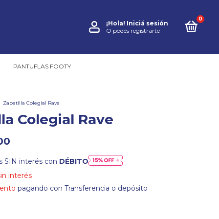
0
¡Hola!
Iniciá sesión
O podés registrarte
PANTUFLAS FOOTY
Zapatilla Colegial Rave
lla Colegial Rave
00
s SIN interés con
DÉBITO
sin interés
ento
pagando con Transferencia o depósito