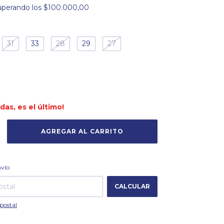
uperando los
$100.000,00
31
33
28
29
27
rdas, es el último!
CAMBIAR CP
 CP:
nvío
CALCULAR
postal