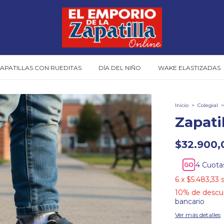
APATILLAS CON RUEDITAS
DÍA DEL NIÑO
WAKE ELASTIZADAS
Inicio
>
Colegial
>
Zapati
$32.900,
Cuota
6
x
$5.483,33
10% de descu
bancario
Ver más detalles