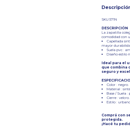
Descripció
SKU:571N
DESCRIPCIÓN
La zapatilla cole
comodidad con un
Capellada sint
mayor durabilida
Suela pvc : a
Diseño estilo 
Ideal para el 
que combina c
seguro y exce
ESPECIFICACI
Color : negro.
Material : sint
Base / Suela : 
Cierre : velcro.
Estilo : urbano
Comprá con se
protegida.
¡Hacé tu pedid