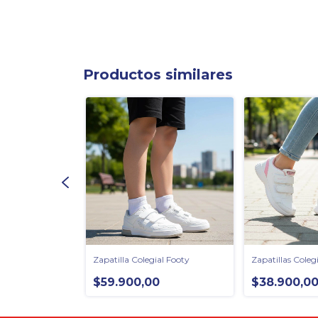
Productos similares
al Footy
Zapatilla Colegial Footy
Zapatillas Colegi
0
$59.900,00
$38.900,0