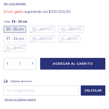
Ver más detalles
Envío gratis
superando los
$100.000,00
Talle:
39 - 25 cm
39 - 25 cm
38 - 24,5 cm
40 - 25,5 cm
37 - 24 cm
36 - 23,5 cm
41 - 26 cm
35 - 23 cm
CAMBIAR CP
Entregas para el CP:
Medios de envío
CALCULAR
No sé mi código postal