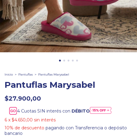
Inicio
>
Pantuflas
>
Pantuflas Marysabel
Pantuflas Marysabel
$27.900,00
Cuotas SIN interés con
DÉBITO
6
x
$4.650,00
sin interés
10% de descuento
pagando con Transferencia o depósito
bancario